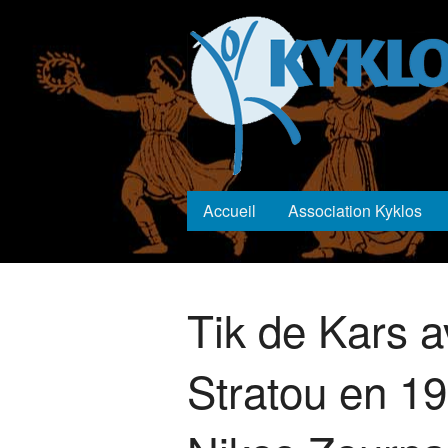
Aller au contenu principal
Main menu
Accueil
Association Kyklos
Vous êtes ici
Tik de Kars 
Stratou en 1