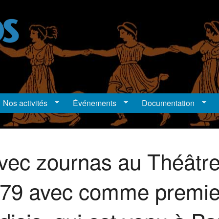
Nos activités
Événements
Documentation
avec zournas au Théâtr
979 avec comme premie