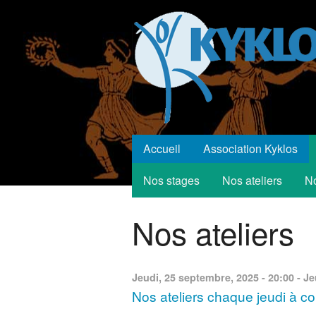
Aller au contenu principal
Main menu
Accueil
Association Kyklos
Nos stages
Nos ateliers
No
Vous êtes ici
Nos ateliers
Jeudi, 25 septembre, 2025 - 20:00
-
Je
Nos ateliers chaque jeudi à 