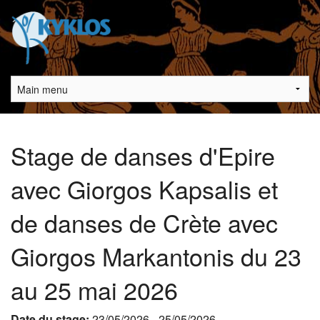
Aller au contenu principal
Main menu
Vous êtes ici
Stage de danses d'Epire
avec Giorgos Kapsalis et
de danses de Crète avec
Giorgos Markantonis du 23
au 25 mai 2026
Date du stage:
23/05/2026
-
25/05/2026